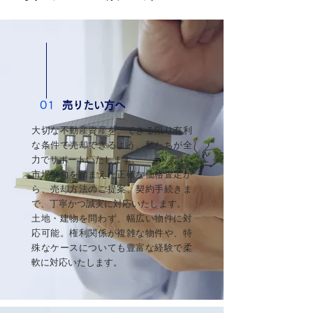
01
売りたい方へ
大切な不動産資産を、できる限り有利
な条件で売却できるよう、私たちが全
力でサポートいたします。
市場動向を踏まえた正確な価格査定か
ら、売却方法のご提案、契約手続きま
で、丁寧かつ誠実に対応いたします。
土地・建物を問わず、幅広い物件に対
応可能。権利関係が複雑な物件や、特
殊なケースについても豊富な経験で柔
軟に対応いたします。