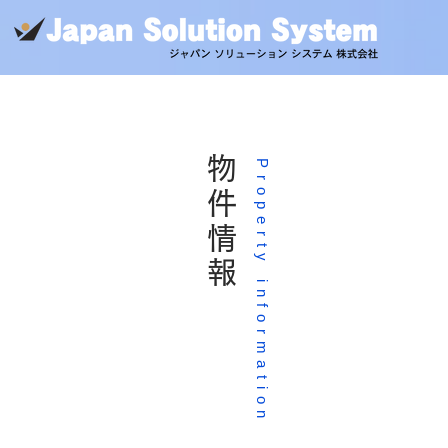
物件情報
Property information